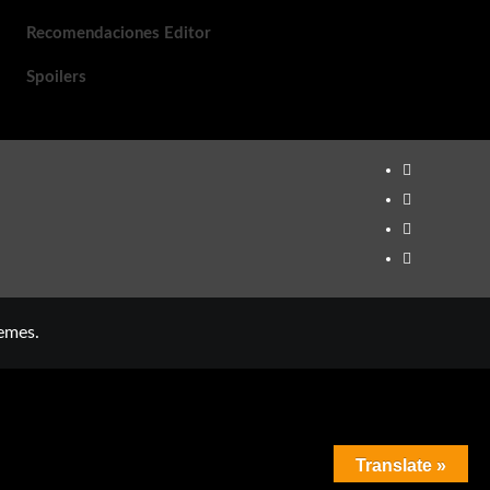
Recomendaciones Editor
Spoilers
TikTok
Youtube
Twitter
Instagram
emes.
Translate »