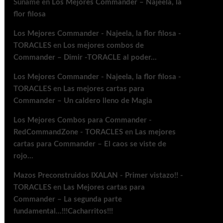
Suname
en
Los Mejores Commander – Najeela, la
flor filosa
Los Mejores Commander - Najeela, la flor filosa -
TORACLES
en
Los mejores combos de
Commander – Dimir -TORACLE al poder…
Los Mejores Commander - Najeela, la flor filosa -
TORACLES
en
Las mejores cartas para
Commander – Un caldero lleno de Magia
Los Mejores Combos para Commander -
RedCommandZone - TORACLES
en
Las mejores
cartas para Commander – El caos se viste de
rojo…
Mazos Preconstruidos IXALAN - Primer vistazo!! -
TORACLES
en
Las Mejores cartas para
Commander – La segunda parte
fundamental…!!!Cacharritos!!!