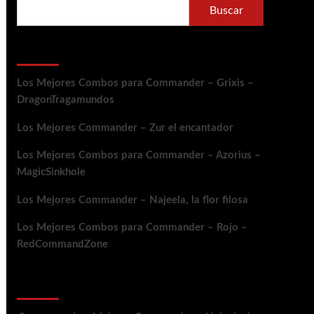
Buscar
Entradas recientes
Los Mejores Combos para Commander – Grixis –
DragonTragamundos
Los Mejores Commander – Zur el encantador
Los Mejores Combos para Commander – Azorius –
MagicSinkhole
Los Mejores Commander – Najeela, la flor filosa
Los Mejores Combos para Commander – Rojo –
RedCommandZone
Comentarios recientes