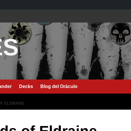
ES
nder
Decks
Blog del Oráculo
OF ELDRAINE