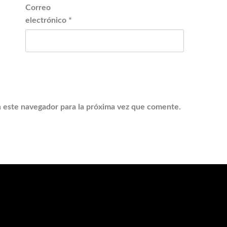
Correo
electrónico
*
 este navegador para la próxima vez que comente.