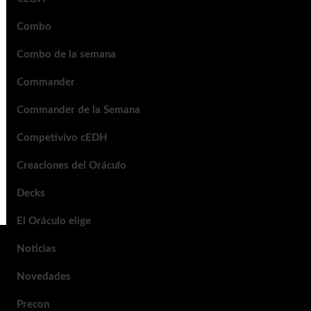
Combo
Combo de la semana
Commander
Commander de la Semana
Competivivo cEDH
Creaciones del Oráculo
Decks
El Oráculo elige
Noticias
Novedades
Precon