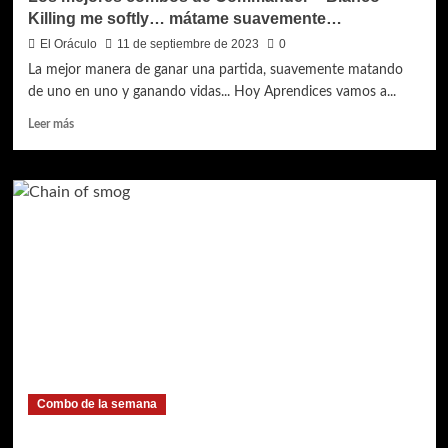
Killing me softly… mátame suavemente…
El Oráculo
11 de septiembre de 2023
0
La mejor manera de ganar una partida, suavemente matando
de uno en uno y ganando vidas... Hoy Aprendices vamos a...
Leer
Leer más
más
sobre
Los
mejores
combos
de
Commander
–
Blanco
–
Killing
me
softly…
mátame
Combo de la semana
suavemente…