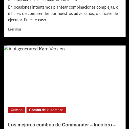
El Oráculo
10 de octubre de 2023
0
En ocasiones intentamos plantear combinaciones complejas, o
difíciles de comprender por nuestros adversarios, o difíciles de
ejecutar. En este caso...
Leer
Leer más
más
sobre
Los
Mejores
Combos
de
Commander
–
Negro
–
La
sangre
da
la
Combo
Combo de la semana
vida…
Los mejores combos de Commander – Incoloro –