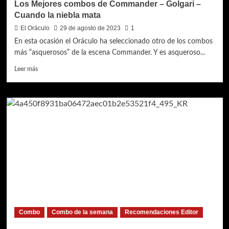
Los Mejores combos de Commander – Golgari –
Cuando la niebla mata
El Oráculo
29 de agosto de 2023
1
En esta ocasión el Oráculo ha seleccionado otro de los combos
más “asquerosos” de la escena Commander. Y es asqueroso...
Leer
Leer más
más
sobre
Los
Mejores
combos
de
Commander
–
Golgari
–
Cuando
la
niebla
mata
Combo
Combo de la semana
Recomendaciones Editor