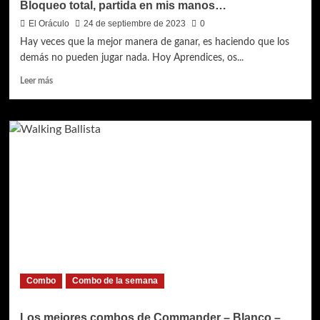
Bloqueo total, partida en mis manos…
El Oráculo
24 de septiembre de 2023
0
Hay veces que la mejor manera de ganar, es haciendo que los
demás no pueden jugar nada. Hoy Aprendices, os...
Leer
Leer más
más
sobre
Los
mejores
combos
de
Commander
–
Incoloro
–
Bloqueo
total,
partida
en
Combo
Combo de la semana
mis
manos…
Los mejores combos de Commander – Blanco –