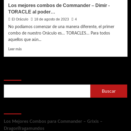
Los mejores combos de Commander – Dimir -
TORACLE al poder…
El Oráculo
18 de agosto de 2023
4
No podíamos comenzar de una manera diferente, el primer
combo de nuestro Oráculo es… TORACLES… Para todos
aquellos que aún...
Leer
Leer más
más
sobre
Los
mejores
Buscar
combos
de
Commander
Buscar
–
Dimir
-
Entradas recientes
TORACLE
al
poder…
Los Mejores Combos para Commander – Grixis –
DragonTragamundos