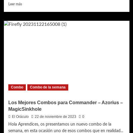
Leer
Leer más
más
sobre
Los
Mejores
Combos
para
Commander
–
Grixis
–
DragonTragamundos
Combo
Combo de la semana
Los Mejores Combos para Commander – Azorius –
MagicSinkhole
El Oráculo
22 de noviembre de 2023
0
Hola Aprendices, os presentamos un nuevo combo de la
semana, en esta ocasión uno de esos combos que en realidad...