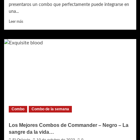
presentaros un combo que perfectamente puede integrarse en
una...
Leer
Leer más
más
sobre
Los
Mejores
Combos
para
Commander
–
Negro
–
BOOOOM!!!
Combo
Combo de la semana
Los Mejores Combos de Commander – Negro – La
sangre da la vida…