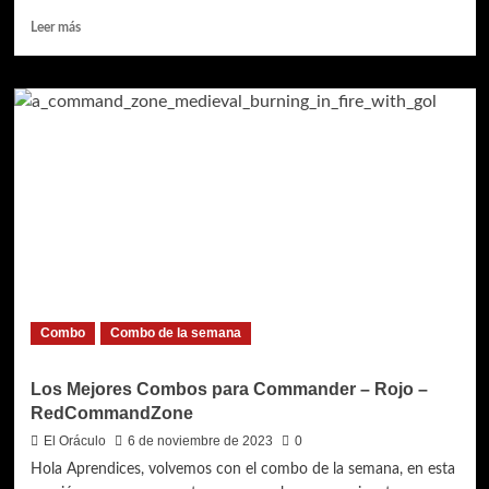
Leer
Leer más
más
sobre
Los
Mejores
Combos
para
Commander
–
Azorius
–
MagicSinkhole
Combo
Combo de la semana
Los Mejores Combos para Commander – Rojo –
RedCommandZone
El Oráculo
6 de noviembre de 2023
0
Hola Aprendices, volvemos con el combo de la semana, en esta