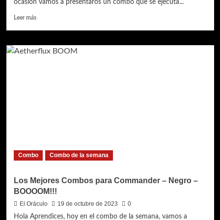
ocasión vamos a presentaros un combo que se ejecuta...
Leer
Leer más
más
sobre
Los
Mejores
Combos
para
Commander
–
Rojo
–
RedCommandZone
Combo
Combo de la semana
Los Mejores Combos para Commander – Negro –
BOOOOM!!!
El Oráculo
19 de octubre de 2023
0
Hola Aprendices, hoy en el combo de la semana, vamos a