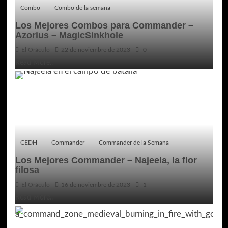
Combo
Combo de la semana
Los Mejores Combos para Commander –
Azorius – MagicSinkhole
El Oráculo
22 de noviembre de 2023
0
Read More..
CEDH
Commander
Commander de la Semana
Los Mejores Commander – Najeela, la flor
filosa
El Oráculo
16 de noviembre de 2023
1
Read More..