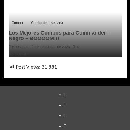
Combo
Combo de la semana
Los Mejores Combos para Commander –
Negro – BOOOOM!!!
El Oráculo
19 de octubre de 2023
0
Read More..
Post Views:
31.881
TikTok
Youtube
Twitter
Instagram