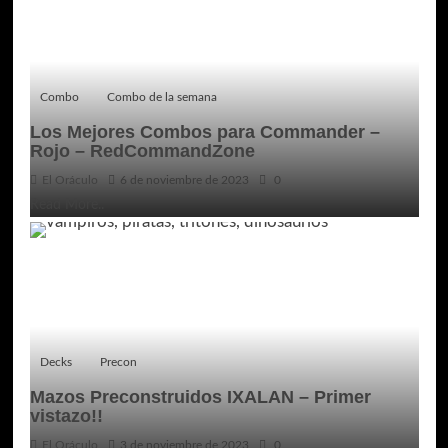
Combo
Combo de la semana
Los Mejores Combos para Commander –
Rojo – RedCommandZone
El Oráculo
6 de noviembre de 2023
0
Read More..
Decks
Precon
Mazos Preconstruidos IXALAN – Primer
vistazo!!
El Oráculo
3 de noviembre de 2023
0