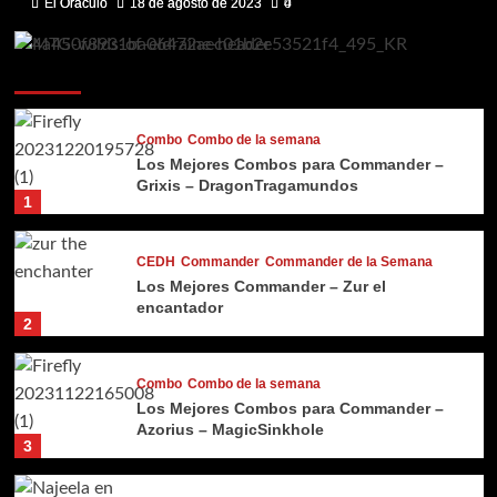
El Oráculo
El Oráculo
18 de agosto de 2023
18 de agosto de 2023
4
0
Historia de tendencia
Combo
Combo de la semana
Los Mejores Combos para Commander –
Grixis – DragonTragamundos
1
CEDH
Commander
Commander de la Semana
Los Mejores Commander – Zur el
encantador
2
Combo
Combo de la semana
Los Mejores Combos para Commander –
Azorius – MagicSinkhole
3