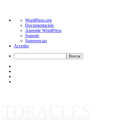
Acerca
WordPress.org
de
Documentación
WordPress
Aprende WordPress
Soporte
Sugerencias
Acceder
Buscar
Saltar
TikTok
al
Youtube
contenido
Twitter
Instagram
TORACLES