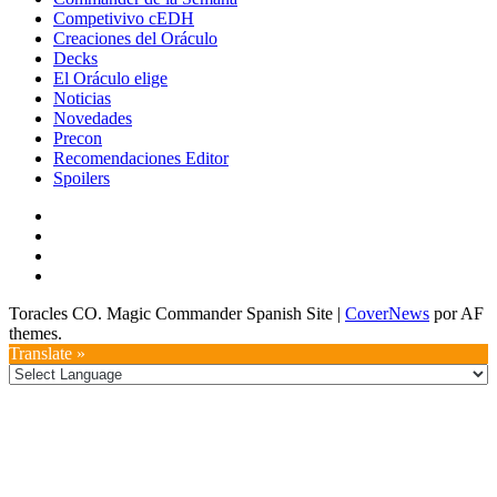
Competivivo cEDH
Creaciones del Oráculo
Decks
El Oráculo elige
Noticias
Novedades
Precon
Recomendaciones Editor
Spoilers
TikTok
Youtube
Twitter
Instagram
Toracles CO. Magic Commander Spanish Site
|
CoverNews
por AF
themes.
Translate »