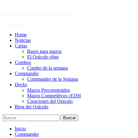
Magic the Gathering Commander Site
Menú
TORACLES
primario
Home
Noticias
Cartas
Bases para mazos
El Oráculo elige
Combos
Combo de la semana
Commander
Commander de la Semana
Decks
Mazos Preconstruidos
Mazos Competitivos cEDH
Creaciones del Oraculo
Blog del Oráculo
Buscar:
Inicio
Commander