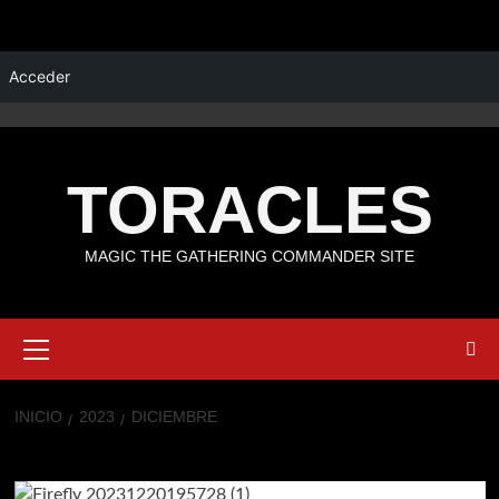
Saltar
Acceder
TikTok
Youtube
Twitter
Instagram
al
contenido
TORACLES
MAGIC THE GATHERING COMMANDER SITE
Menú
primario
INICIO
2023
DICIEMBRE
Mes:
diciembre 2023