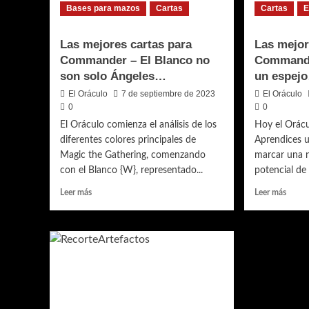
Bases para mazos
Cartas
Cartas
E
princ
Las mejores cartas para
Las mejor
Commander – El Blanco no
Commande
son solo Ángeles…
un espej
El Oráculo
7 de septiembre de 2023
El Oráculo
0
0
El Oráculo comienza el análisis de los
Hoy el Orácu
diferentes colores principales de
Aprendices u
Magic the Gathering, comenzando
marcar una n
con el Blanco {W}, representado...
potencial de 
Leer
Leer
Leer más
Leer más
más
más
sobre
sobre
Las
Las
mejores
mejor
cartas
cartas
para
para
Commander
Comm
–
–
El
Una