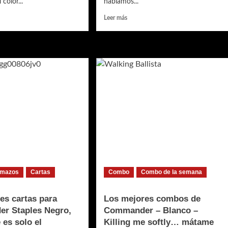
color...
hablamos...
Leer
Leer más
más
sobre
Las
es
mejores
cartas
para
ander
Commander
–
El
leza
caos
se
…
viste
de
rojo…
 mazos
Cartas
Combo
Combo de la semana
es cartas para
Los mejores combos de
r Staples Negro,
Commander – Blanco –
 es solo el
Killing me softly… mátame