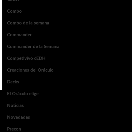
Combo
Combo de la semana
Commander
Commander de la Semana
Competivivo cEDH
Creaciones del Oráculo
Decks
El Oráculo elige
Noticias
Novedades
Precon