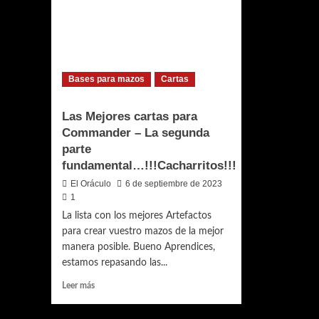
Blanco
mirad
no
a
son
un
solo
espej
Ángeles…
Bases para mazos
Cartas
Las Mejores cartas para
Commander – La segunda
parte
fundamental…!!!Cacharritos!!!
El Oráculo
6 de septiembre de 2023
1
La lista con los mejores Artefactos
para crear vuestro mazos de la mejor
manera posible. Bueno Aprendices,
estamos repasando las...
Leer
Leer más
más
sobre