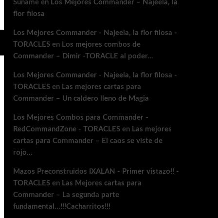
Suname
en
Los Mejores Commander – Najeela, la
flor filosa
Los Mejores Commander - Najeela, la flor filosa -
TORACLES
en
Los mejores combos de
Commander – Dimir -TORACLE al poder…
Los Mejores Commander - Najeela, la flor filosa -
TORACLES
en
Las mejores cartas para
Commander – Un caldero lleno de Magia
Los Mejores Combos para Commander -
RedCommandZone - TORACLES
en
Las mejores
cartas para Commander – El caos se viste de
rojo…
Mazos Preconstruidos IXALAN - Primer vistazo!! -
TORACLES
en
Las Mejores cartas para
Commander – La segunda parte
fundamental…!!!Cacharritos!!!