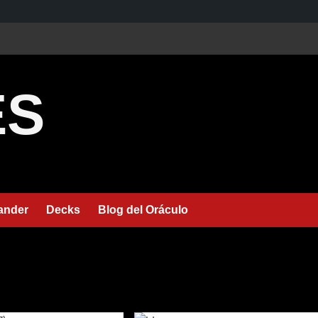
ES
nder
Decks
Blog del Oráculo
e 2023