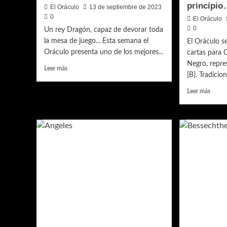
principi
El Oráculo
13 de septiembre de 2023
0
El Oráculo
0
Un rey Dragón, capaz de devorar toda
la mesa de juego... Esta semana el
El Oráculo s
Oráculo presenta uno de los mejores...
cartas para
Negro, repre
Leer
Leer más
{B}. Tradicio
más
sobre
Leer
Leer más
Los
más
Mejores
sobre
Commander
Las
–
mejor
Un
cartas
dragón
para
que
Comm
lo
Staple
devora
Negro
todo…
La
muert
es
solo
el