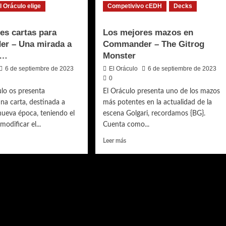
l Oráculo elige
Competivivo cEDH
Decks
ipio…
suavemente…
es cartas para
Los mejores mazos en
r – Una mirada a
Commander – The Gitrog
o…
Monster
6 de septiembre de 2023
El Oráculo
6 de septiembre de 2023
0
lo os presenta
El Oráculo presenta uno de los mazos
na carta, destinada a
más potentes en la actualidad de la
ueva época, teniendo el
escena Golgari, recordamos {BG}.
modificar el...
Cuenta como...
Leer
Leer más
más
sobre
Los
es
mejores
mazos
en
ander
Commander
–
The