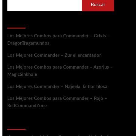
Buscar
Entradas recientes
Los Mejores Combos para Commander – Grixis –
DragonTragamundos
Los Mejores Commander – Zur el encantador
Los Mejores Combos para Commander – Azorius –
MagicSinkhole
Los Mejores Commander – Najeela, la flor filosa
Los Mejores Combos para Commander – Rojo –
RedCommandZone
Comentarios recientes