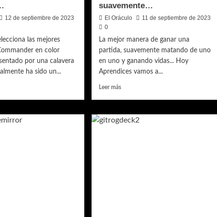
o…
suavemente…
12 de septiembre de 2023
El Oráculo
11 de septiembre de 2023
0
elecciona las mejores
La mejor manera de ganar una
 Commander en color
partida, suavemente matando de uno
sentado por una calavera
en uno y ganando vidas... Hoy
nalmente ha sido un...
Aprendices vamos a...
Leer
Leer más
más
sobre
Los
es
mejores
combos
de
ander
Commander
s
–
,
Blanco
–
e
Killing
me
softly…
mátame