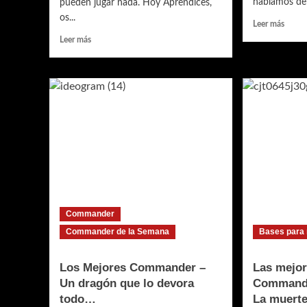
hablamos del 
pueden jugar nada. Hoy Aprendices,
os...
Leer
Leer más
más
Leer
Leer más
sobre
más
Las
sobre
mejor
Los
cartas
mejores
para
combos
Comm
de
–
Commander
La
–
natura
Incoloro
te
–
come
Bloqueo
total,
partida
Commander
en
Commander de la Semana
Bases para
mis
manos…
Los Mejores Commander –
Las mejor
Un dragón que lo devora
Commande
todo…
La muerte