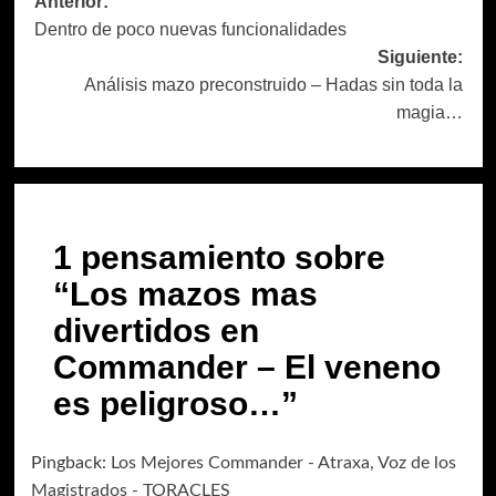
Navegación
Anterior:
Dentro de poco nuevas funcionalidades
de
Siguiente:
entradas
Análisis mazo preconstruido – Hadas sin toda la
magia…
1 pensamiento sobre
“
Los mazos mas
divertidos en
Commander – El veneno
es peligroso…
”
Pingback:
Los Mejores Commander - Atraxa, Voz de los
Magistrados - TORACLES