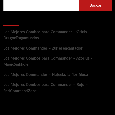
Buscar
Entradas recientes
Los Mejores Combos para Commander – Grixis –
DragonTragamundos
Los Mejores Commander – Zur el encantador
Los Mejores Combos para Commander – Azorius –
MagicSinkhole
Los Mejores Commander – Najeela, la flor filosa
Los Mejores Combos para Commander – Rojo –
RedCommandZone
Comentarios recientes