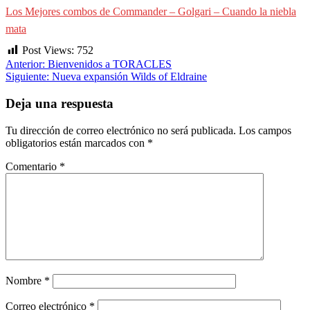
Los Mejores combos de Commander – Golgari – Cuando la niebla
mata
Post Views:
752
Navegación
Anterior:
Bienvenidos a TORACLES
Siguiente:
Nueva expansión Wilds of Eldraine
de
entradas
Deja una respuesta
Tu dirección de correo electrónico no será publicada.
Los campos
obligatorios están marcados con
*
Comentario
*
Nombre
*
Correo electrónico
*