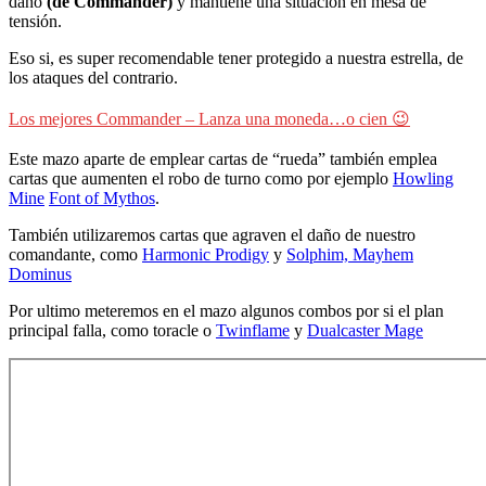
daño
(de Commander)
y mantiene una situación en mesa de
tensión.
Eso si, es super recomendable tener protegido a nuestra estrella, de
los ataques del contrario.
Los mejores Commander – Lanza una moneda…o cien 😉
Este mazo aparte de emplear cartas de “rueda” también emplea
cartas que aumenten el robo de turno como por ejemplo
Howling
Mine
Font of Mythos
.
También utilizaremos cartas que agraven el daño de nuestro
comandante, como
Harmonic Prodigy
y
Solphim, Mayhem
Dominus
Por ultimo meteremos en el mazo algunos combos por si el plan
principal falla, como toracle o
Twinflame
y
Dualcaster Mage