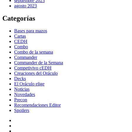
septiembre 2023
agosto 2023
Categorías
Bases para mazos
Cartas
CEDH
Combo
Combo de la semana
Commander
Commander de la Semana
Competivivo cEDH
Creaciones del Oráculo
Decks
El Oráculo elige
Noticias
Novedades
Precon
Recomendaciones Editor
Spoilers
TikTok
Youtube
Twitter